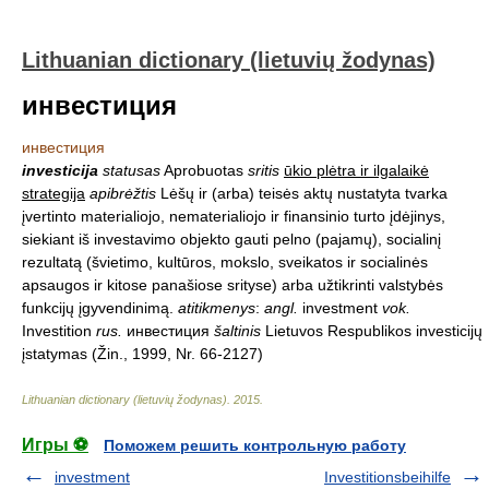
Lithuanian dictionary (lietuvių žodynas)
инвестиция
инвестиция
investicija
statusas
Aprobuotas
sritis
ūkio plėtra ir ilgalaikė
strategija
apibrėžtis
Lėšų ir (arba) teisės aktų nustatyta tvarka
įvertinto materialiojo, nematerialiojo ir finansinio turto įdėjinys,
siekiant iš investavimo objekto gauti pelno (pajamų), socialinį
rezultatą (švietimo, kultūros, mokslo, sveikatos ir socialinės
apsaugos ir kitose panašiose srityse) arba užtikrinti valstybės
funkcijų įgyvendinimą.
atitikmenys
:
angl.
investment
vok.
Investition
rus.
инвестиция
šaltinis
Lietuvos Respublikos investicijų
įstatymas (Žin., 1999, Nr. 66-2127)
Lithuanian dictionary (lietuvių žodynas)
.
2015
.
Игры ⚽
Поможем решить контрольную работу
investment
Investitionsbeihilfe