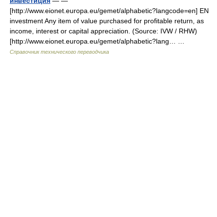
инвестиция
— —
[http://www.eionet.europa.eu/gemet/alphabetic?langcode=en] EN
investment Any item of value purchased for profitable return, as
income, interest or capital appreciation. (Source: IVW / RHW)
[http://www.eionet.europa.eu/gemet/alphabetic?lang… …
Справочник технического переводчика