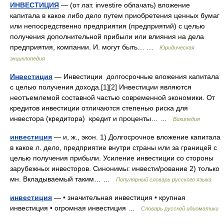
ИНВЕСТИЦИЯ
— (от лат. investire облачать) вложение
капитала в какое либо дело путем приобретения ценных бумаг
или непосредственно предприятия (предприятий) с целью
получения дополнительной прибыли или влияния на дела
предприятия, компании. И. могут быть… …
Юридическая
энциклопедия
Инвестиция
— Инвестиции долгосрочные вложения капитала
с целью получения дохода.[1][2] Инвестиции являются
неотъемлемой составной частью современной экономики. От
кредитов инвестиции отличаются степенью риска для
инвестора (кредитора) кредит и проценты… …
Википедия
инвестиция
— и, ж., экон. 1) Долгосрочное вложение капитала
в какое л. дело, предприятие внутри страны или за границей с
целью получения прибыли. Усиление инвестиции со стороны
зарубежных инвесторов. Синонимы: инвести/рование 2) только
мн. Вкладываемый таким… …
Популярный словарь русского языка
инвестиция
— • значительная инвестиция • крупная
инвестиция • огромная инвестиция …
Словарь русской идиоматики